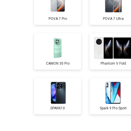
Замена дисплея (экрана)
POVA 7 Pro
POVA 7 Ultra
Замена аккумулятора
Замена кнопки включения
CAMON 30 Pro
Phantom V Fold
Ремонт цепи питания
Ремонт динамика
SPARK10
Spark 9 Pro Sport