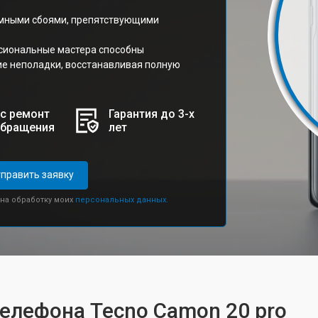
ммными сбоями, препятствующими
сиональные мастера способны
ие неполадки, восстанавливая полную
с ремонт
Гарантия до 3-х
обращения
лет
править заявку
 на обработку моих
персональных данных.
телефона Tecno Camon 20 pro