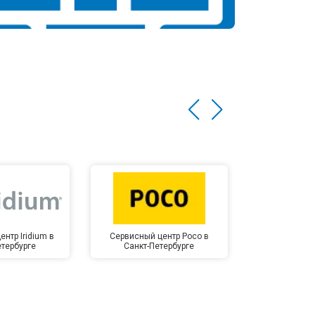
нтр Iridium в
Сервисный центр Poco в
Сервисный 
етербурге
Санкт-Петербурге
Санкт-П