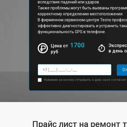
вследствие падений или ударов.
Также проблемы могут быть вызваны програ
корректному определению местоположения.
В фирменном сервисном центре Tecno профес
эффективно диагностировать и устранить так
функциональность GPS в телефоне.
1700
Экспрес
Цена от
в день 
руб
От
Нажимая на кнопку отправить я даю свое согласие
Прайс лист на ремонт 