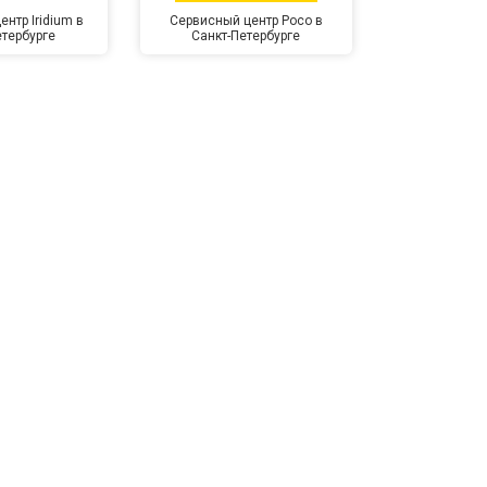
нтр Iridium в
Сервисный центр Poco в
Сервисный 
етербурге
Санкт-Петербурге
Санкт-П