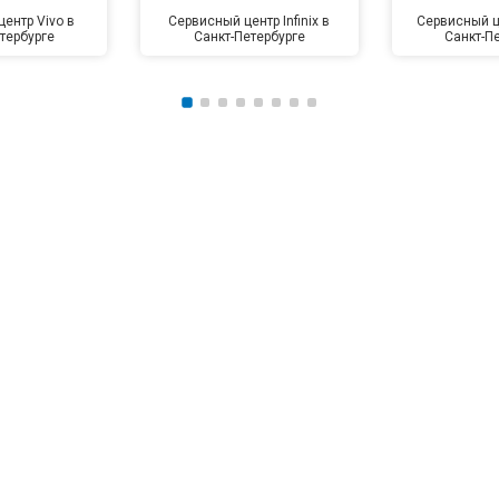
ентр Vivo в
Сервисный центр Infinix в
Сервисный це
тербурге
Санкт-Петербурге
Санкт-П