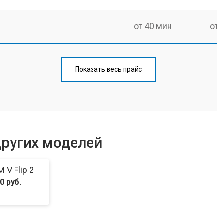
от 40 мин
о
от 70 мин
о
Показать весь прайс
от 50 мин
о
от 70 мин
о
других моделей
от 60 мин
о
V Flip 2
0 руб.
от 60 мин
о