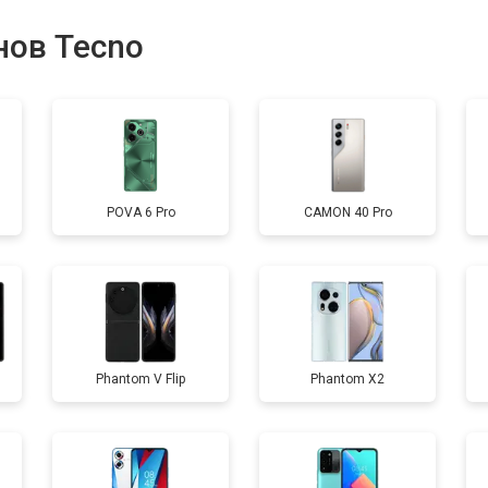
от 60 мин
о
нов Tecno
от 50 мин
о
от 90 мин
о
POVA 6 Pro
CAMON 40 Pro
от 40 мин
о
Phantom V Flip
Phantom X2